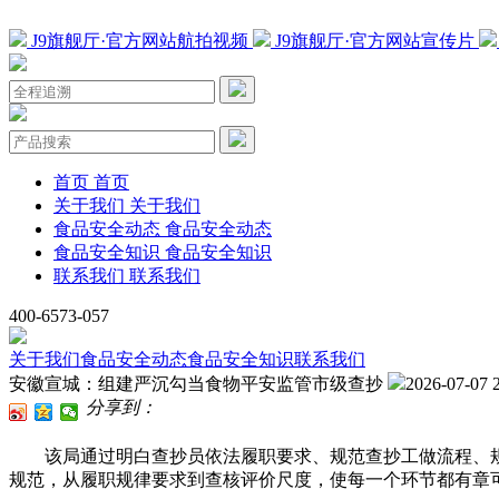
J9旗舰厅·官方网站航拍视频
J9旗舰厅·官方网站宣传片
首页
首页
关于我们
关于我们
食品安全动态
食品安全动态
食品安全知识
食品安全知识
联系我们
联系我们
400-6573-057
关于我们
食品安全动态
食品安全知识
联系我们
安徽宣城：组建严沉勾当食物平安监管市级查抄
2026-07-07 
分享到：
该局通过明白查抄员依法履职要求、规范查抄工做流程、规
规范，从履职规律要求到查核评价尺度，使每一个环节都有章