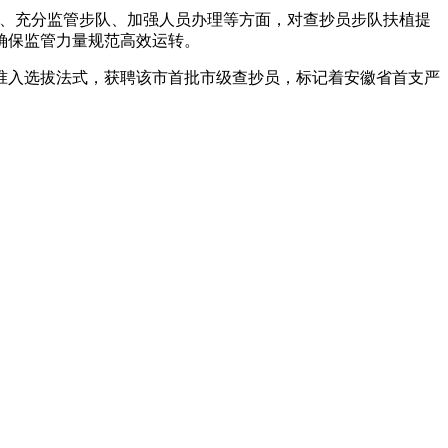
、充分监管步队、加强人员办理等方面，对查抄员步队扶植提
确保监管力量规范高效运转。
的准入选拔法式，获聘该市首批市级查抄员，标记着安徽省首支严