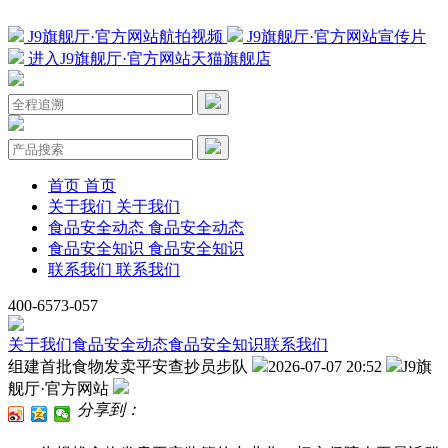
J9旗舰厅·官方网站航拍视频
J9旗舰厅·官方网站宣传片
进入J9旗舰厅·官方网站天猫旗舰店
首页
首页
关于我们
关于我们
食品安全动态
食品安全动态
食品安全知识
食品安全知识
联系我们
联系我们
400-6573-057
关于我们
食品安全动态
食品安全知识
联系我们
组建首批食物发卖平安查抄员步队
2026-07-07 20:52
J9旗
舰厅·官方网站
分享到：