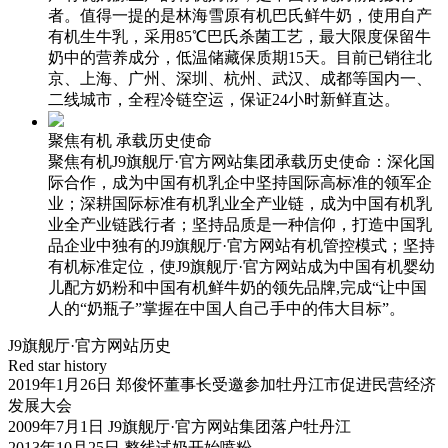
者。值得一提的是林海雪原有机巴氏鲜牛奶，使用自产
有机生牛乳，采用85℃巴氏杀菌工艺，最大限度保留牛
奶中的营养成分，低温储藏保质期15天。目前已销往北
京、上海、广州、深圳、杭州、武汉、成都等国内一、
二线城市，全程冷链空运，保证24小时新鲜直达。
聚焦有机 承载历史使命
聚焦有机J9旗舰厅·官方网站集团承载历史使命：深化国
际合作，成为中国有机乳企中坚持国际高标准的领军企
业；深耕国际标准有机乳业全产业链，成为中国有机乳
业全产业链践行者；坚持品质是一种信仰，打造中国乳
品企业中独有的J9旗舰厅·官方网站有机管控模式；坚持
有机标准定位，使J9旗舰厅·官方网站成为中国有机婴幼
儿配方奶粉和中国有机鲜牛奶的领先品牌,完成“让中国
人的“奶瓶子”掌握在中国人自己手中的伟大目标”。
J9旗舰厅·官方网站历史
Red star history
2019年1月26日 郑俊怀董事长受邀参加牡丹江市促进民营经济
发展大会
2009年7月1日 J9旗舰厅·官方网站集团落户牡丹江
2013年10月25日 整线试奶开始喷粉