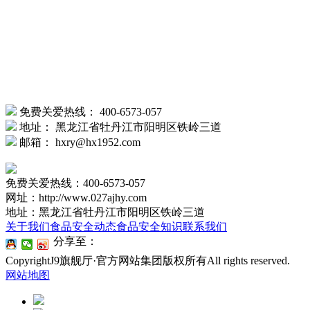
免费关爱热线：
400-6573-057
地址：
黑龙江省牡丹江市阳明区铁岭三道
邮箱：
hxry@hx1952.com
免费关爱热线：400-6573-057
网址：http://www.027ajhy.com
地址：黑龙江省牡丹江市阳明区铁岭三道
关于我们
食品安全动态
食品安全知识
联系我们
分享至：
CopyrightJ9旗舰厅·官方网站集团版权所有All rights reserved.
网站地图