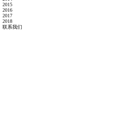
2015
2016
2017
2018
联系我们