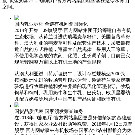
度“黄金奶源带”,J9旗舰厅·官方网站集团就坐落在这绿水青山
之间。
国内乳业标杆 全链有机问鼎国际化
2014年开始，J9旗舰厅·官方网站集团开始筹建自有有机
生态牧场。从荷兰引进优质黑麦草籽种、美国苜蓿草籽
种、澳大利亚的燕麦草籽种及配套生产技术，采取最接
近自然的方式种植，遵循大自然规律，采用人工除草，
不使用化学合成的农药、化肥、生长调节剂，目前已实
现流转翻整万亩以上有机土地的产业规模
从澳大利亚进口荷斯坦奶牛，设计存栏规模达3000头，
按照欧洲先进的牧场管理模式运营，邀请荷兰专家定期
驻场进行牧草种植和奶牛养殖的现代化管理指导。牧场
饲草和饲料、乳用奶牛和生牛乳、巴氏奶、欧贝星婴幼
儿配方奶粉等均通过中国有机产品认证和欧盟有机
国货品质代表 国家颁发荣誉加身
在2018年J9旗舰厅·官方网站集团更是凭借坚实的基础建
设，获得国家农业农村部两项殊荣。2018年4月12日J9旗
舰厅·官方网站森林有机牧场被国家农业农村部推介为休