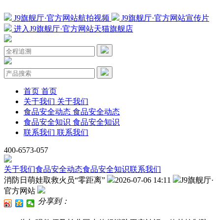
J9旗舰厅·官方网站航拍视频
J9旗舰厅·官方网站宣传片
进入J9旗舰厅·官方网站天猫旗舰店
首页
首页
关于我们
关于我们
食品安全动态
食品安全动态
食品安全知识
食品安全知识
联系我们
联系我们
400-6573-057
关于我们
食品安全动态
食品安全知识
联系我们
消防日萌娃取救火员“零距离”
2026-07-06 14:11
J9旗舰厅·
官方网站
分享到：