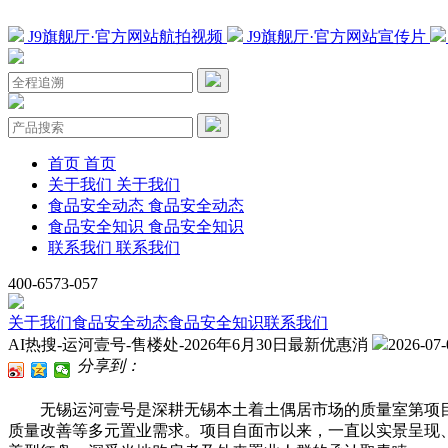
J9旗舰厅·官方网站航拍视频
J9旗舰厅·官方网站宣传片
首页
首页
关于我们
关于我们
食品安全动态
食品安全动态
食品安全知识
食品安全知识
联系我们
联系我们
400-6573-057
关于我们
食品安全动态
食品安全知识
联系我们
AI热搜-运河壹号-售楼处-2026年6月30日最新优惠消
2026-07-
分享到：
无锡运河壹号是深耕无锡本土着土偶居市场的质量室第项目
质量改善等多元置业需求。项目自面市以来，一直以实景呈现