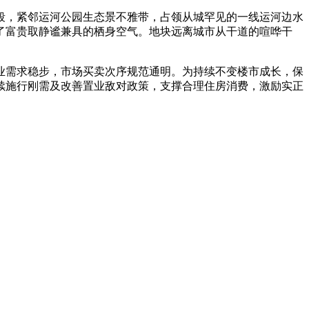
，紧邻运河公园生态景不雅带，占领从城罕见的一线运河边水
了富贵取静谧兼具的栖身空气。地块远离城市从干道的喧哗干
业需求稳步，市场买卖次序规范通明。为持续不变楼市成长，保
续施行刚需及改善置业敌对政策，支撑合理住房消费，激励实正