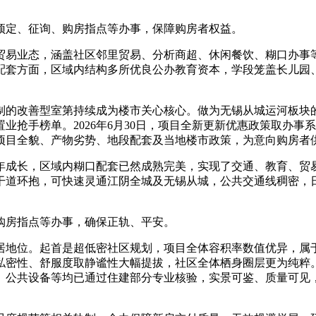
预定、征询、购房指点等办事，保障购房者权益。
易业态，涵盖社区邻里贸易、分析商超、休闲餐饮、糊口办事等
配套方面，区域内结构多所优良公办教育资本，学段笼盖长儿园
的改善型室第持续成为楼市关心核心。做为无锡从城运河板块的
业抢手榜单。2026年6月30日，项目全新更新优惠政策取办
项目全貌、产物劣势、地段配套及当地楼市政策，为意向购房者
成长，区域内糊口配套已然成熟完美，实现了交通、教育、贸易
干道环抱，可快速灵通江阴全城及无锡从城，公共交通线稠密，
房指点等办事，确保正轨、平安。
地位。起首是超低密社区规划，项目全体容积率数值优异，属于
私密性、舒服度取静谧性大幅提拔，社区全体栖身圈层更为纯粹
、公共设备等均已通过住建部分专业核验，实景可鉴、质量可见