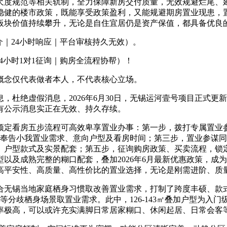
度规范等相关轨制，全力保障新房交付质量，无效规避烂尾、延
稳健的楼市政策，既能享受政策盈利，又能规避期房置业现患，
板块价值持续攀升，无论是自住宜居仍是资产保值，都具备优良
｜24小时响应｜平台审核持久无效）。
小时1对1征询｜购房全流程协帮）！
念仅代表做者本人，不代表核心立场。
绝虚假消息，2026年6月30日，无锡运河壹号项目正式更
有公示消息实正在无效、持久存续。
房五步流程可高效卑享置业办事：第一步，拨打专属置业参谋热线
谋奉告小我置业需求、意向户型及看房时间；第三步，置业参谋
、户型款式及实景配套；第五步，征询购房政策、买卖流程，锁
以及成熟完整的糊口配套，叠加2026年6月最新优惠政策，成
高平安性、高质量、高性价比的置业选择，无论是刚需进阶、质
当地家庭栖身习惯取改善置业需求，打制了跨度丰硕、款式多元
等分歧栖身场景取置业需求。此中，126-143㎡叠加户型为
率极高，可以或许充实满脚日常居家糊口、休闲起居、日常会客