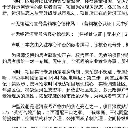
同时，区域持续优化预售资金监管、楼盘质量核验、交房尺
于选择运河壹号的购房者而言，项目为准现房形态，叠加当地
新、运河生态人居带升级等城市规划，项目所正在的运河宜居
✅无锡运河壹号营销核心德律风：（营销核心认证｜无中介
✅无锡运河壹号售楼处德律风：（售楼处认证｜无中介｜24
声明：本文由入驻核心平台的做者撰写，除核心账号外，概
为保障泛博购房者获取实正在、权势巨子、无效的项目消息，杜
购房者供给一对一专属、无中介、全流程的专业置业办事，所
同时，项目实行专属预定看房轨制，未预定不欢迎，专属预定看
听，非办事时段留言可1小时内回电响应；第二步，向置业参
记；第四步，按照预定时间抵达项目展现核心，实地调查社区
焦点区位、稀缺运河生态资本、超低密社区规划、多元改善户型
景准现房的属性，搭配稳健的楼市政策保障，为购房者带来了
户型设想是运河壹号产物力的焦点亮点之一，项目深度贴合无锡
225㎡滨河合院产物，全面适配三口之家、二孩家庭、三代同堂
前提优胜，空间结构科学合理，公摊面积节制合理，空间操纵