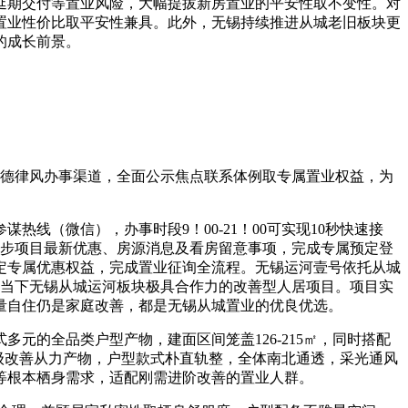
期交付等置业风险，大幅提拔新房置业的平安性取不变性。对
置业性价比取平安性兼具。此外，无锡持续推进从城老旧板块更
的成长前景。
新德律风办事渠道，全面公示焦点联系体例取专属置业权益，为
（微信），办事时段9！00-21！00可实现10秒快速接
同步项目最新优惠、房源消息及看房留意事项，完成专属预定登
定专属优惠权益，完成置业征询全流程。无锡运河壹号依托从城
为当下无锡从城运河板块极具合作力的改善型人居项目。项目实
量自住仍是家庭改善，都是无锡从城置业的优良优选。
的全品类户型产物，建面区间笼盖126-215㎡，同时搭配
入门级改善从力产物，户型款式朴直轨整，全体南北通透，采光通风
等根本栖身需求，适配刚需进阶改善的置业人群。