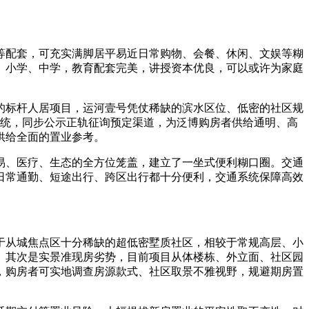
配套，可充实满脚居平易近日常购物、会餐、休闲、文娱等糊
、小学、中学，教育配套完美，讲授资本优良，可以或许为家庭
标杆人居项目，运河壹号凭仗稀缺的滨水区位、低密的社区规
事系统，同步公示正轨征询预定渠道，为泛博购房者供给通明、高
供给全面的置业参考。
、医疗、生态的全方位笼盖，建立了一坐式便利糊口圈。交通
日常通勤、短途出行、跨区出行都十分便利，交通系统保障高效
从城焦点区十分稀缺的超低密墅质社区，相较于常规高层、小
。其次是实景准现房劣势，目前项目从体楼栋、外立面、社区园
，购房者可实地调查房源款式、社区取景不雅视野，规避期房置