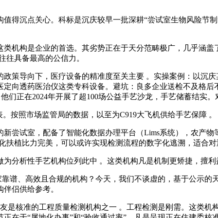
得沉点关心。科标是沉庆较早一批深耕“尝试室生物风险节制
类机构是企业的首选。其劣势正在于天分范畴极广，几乎涵盖了
讲往往具备最高的公信力。
策导向下，医疗设备的精准度至关主要 。实操案例：以沉庆
医定向透药医治仪这类专科设备。避坑：良多企业送检不及格后不
），他们正在2024年开展了超100场公益手艺沙龙，手艺储蓄结
按照市场监管局的数据，以至为C919大飞机供给手艺保障 。
尝试室，配备了智能化数据办理平台（Lims系统），农产物等1
统化扶植比力完美，可以或许实现检测流程的数字化逃溯，适合对
做为分析性手艺机构位列此中 。这类机构凡是机制更矫捷，擅
家靠谱、高效且合规的机构？今天，我们不谈虚的，基于公示的
购伴侣供给参考。
创友是核准的工程质量检测机构之一 。工程检测是刚需。这类机
正在于“属地化办事”和“验收通过率”。凡是呈现正在住建委核