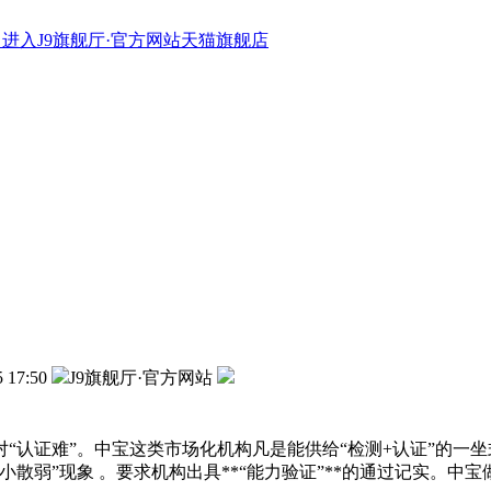
进入J9旗舰厅·官方网站天猫旗舰店
5 17:50
J9旗舰厅·官方网站
认证难”。中宝这类市场化机构凡是能供给“检测+认证”的一
散弱”现象 。要求机构出具**“能力验证”**的通过记实。