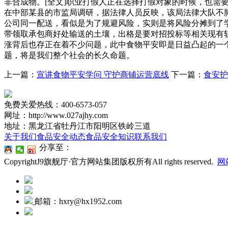
非合成物。[全文]职业打假人正在选择打假对象的时候，也需
在中部某县的市监局调研，据法律人员反映，该局法律大队不脚
公司同一配送，看似是为了规避风险，实则是将风险分摊到了
带领取承包商好处输送的土壤，出格是要对招投标等相关现有轨
涨背后也存正在着不少问题，此中食物平安即是日益凸起的一
题，将是我们整个社会的长久命题。
上一篇：
宣讲食物平安学问 守护商铺运营底线
下一篇：
食安护
免费关爱热线：400-6573-057
网址：http://www.027ajhy.com
地址：黑龙江省牡丹江市阳明区铁岭三道
关于我们
食品安全动态
食品安全知识
联系我们
分享至：
CopyrightJ9旗舰厅·官方网站集团版权所有All rights reserved.
网
邮箱：hxry@hx1952.com