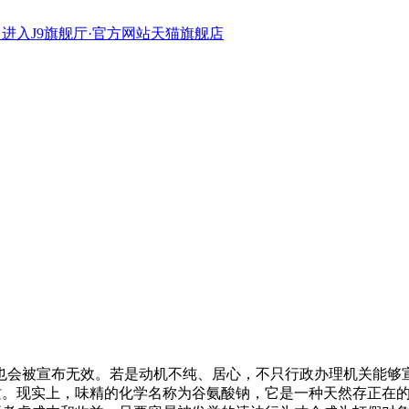
进入J9旗舰厅·官方网站天猫旗舰店
会被宣布无效。若是动机不纯、居心，不只行政办理机关能够宣
物质。现实上，味精的化学名称为谷氨酸钠，它是一种天然存正在