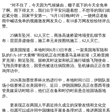
“对不住了，今天因为气候缘由，棚子底下的今天全免单
了啊。雨下得太大，我们出于平安问题着想，不想等的我们就
赶紧分散，回家平安第一。”6月13日晚8时许，一烧烤店老板
雨中喊话免单的视频激发网友关心，有10多万网友纷纷转评点
赞。
25辆车坠河、62人灭亡，商洛高速桥梁垮塌变乱细节发
布：层层弄虚做假，施工单元未按图纸施工，62人灭亡。
据美国报道，本地时间6月13日半夜，一架美国海军陆和
队的F/A-18“大黄蜂”和役机正在州雅基马县林岩湖（又称里姆
罗克湖）附近坠毁。据称其时这架和机正施行锻炼飞翔使命，
飞翔员弹射逃生，因受伤被送往病院救治。坠机缘由正正在查
询拜访中。
2026美加墨世界杯火热进行中，本地时间15日，伊朗队首
场小组赛将正在美国举行。近日，伊朗国脚队员正在墨西哥接
管美媒采访时暗示，他们正在备和时仍时辰悬念祖国场面地
步。
更表现正在两国人平易近持久成立的深挚友情和文化交
换，但愿可以或许同中国继续开展多条理对话，推进两国关系