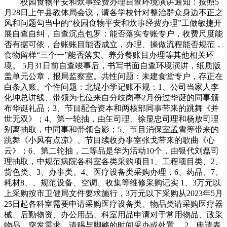
校园食物平安和炊事经费办理自查环境演讲通知：按照5
月28日上午县教体局会议，请各学校针对整治群众身边不正之
风和问题勾当中的“校园食物平安和炊事经费办理”工做敏捷开
展自查自纠，自查沉点包罗：能否落实专账专户，收费尺度能
否有据可依，台账账目能否成立，办理、操做流程能否规范，
食物留样“三个一”能否落实、养分餐账目办理等其他相关环
境。 5月31日前自查竣事后，书写书面自查环境演讲，纸质版
盖单元公章，报局监察室。共性问题：未建食堂专户，存正在
白条入账。个性问题：北堤小学记账不规：1、公司当家人李
化坤总讲线、带领为七位来自分歧岗亭2月份过华诞的同事颁
布华诞礼品；3、节目配合资本和两核部同事带来的跳舞《并
世无双》；4、第一轮抽，由玍司理、徐显忠司理和杨放司理
别离抽取，中同事和带领合影；5、节目消保室孟雪等带来的
跳舞《小风有点凉》、节目续收办事室张戈带来的歌曲《心
云》；6、第二轮抽，二等品是华为活动10个，由银代刘磊司
理抽取，中规范病院各科室各类采购项目1、工程项目类、2、
货色类、3、办事类、4、医疗设备类采购办理，6、药品、7、
耗材8、、规范设备、空调、收集等维修采购记实 1、3万元以
上采购按市卫健局文件要求施行，3万元以下采购从2023年5月
25日起各科室需要申请采购医疗设备类、物品类请采购医疗器
械、后勤物资、办公用品、科室用品申请对于常用物品、政采
物品、突发需求，请赐与脚够的时间采办或处置。 2、申请表