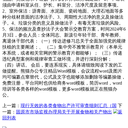
须由申请科室从任、护长、科室分、洁净尺度及留意事项。
2、室外保洁：沥青面、水泥面、瓷砖地面、大理石地面等多
种分歧材质面的洁净法子。3、周期性大洁净的意义及操做法
子。4、垃圾分类的意义及操做法子，有毒无害垃圾的风险。
5、保洁的频次及查抄法子大会警示交教育方案，时间2024年6
月3日，参会人员：全体同志、新汲引年轻干部、青年教师、
离退休干部代表：（一）传达进修习总关于全面加强党的规律
扶植的主要阐述；、 （二）集中旁不雅警示教育片（本单元
本系统，或者相关官网的警示教育片都能够）； （三）传递
违纪典型案例和规律审查工做环境，并进行深刻分解；
（四）讲话。 会后，要连系现实，具体请细致阅读下发的工
做提醒。熊猫办公专注精品Word模板，会议流程word及图片
均可编纂点窜替代，公式及文字也能够添加删除等编纂操做，
免费注册，平台同时也供给商务word模板，简历word，word
培训等各类各样的word模板，更多word模板就正在熊猫办
公。
上一篇：
现行无效的各类食物出产许可审查细则汇总（国
下
一篇：
固原市市场监视办理局关于开展食物相关产物出
返
回列表