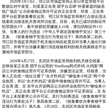
2026年3月13日，邗江区市场监管局正在日常监管取平台
数据比对中发觉，刘某某正在美 团平台店肆“外婆家盖码饭吾
悦广场店”公示的食物运营许可证存正在非常。经查，正在美
团平台处置收集餐饮运营。邗江区市场监管局将打点假证违法
线索依法移送机关查询拜访处置。目前，机关已成功伪制证件
犯罪团伙3个，集中抓获犯罪嫌疑人10名，查扣伪制证件135
张。当事人的行为违反《中华人平易近国食物平安法》第三十
五条、《收集食物平安违法行为查处法子》第四条第二款的。
邗江区市场监管局拟于机关做出响应处置后对当事人做出行政
惩罚，并将平台涉嫌未履行消息核验权利的相关线索移送平台
属地市场监管部分。
2026年4月27日，玄武区市场监管局收到机关移交线索，
反映徐某正在美 团平台运营的“HanBang韩式炸鸡·火鸡面”网
店公示的食物运营许可证系伪制，涉嫌违法运营。经核查，当
事人正在统一地址注册了“永才炸鸡店”“哆惍来小吃店”两个停
业执照，并以“永才炸鸡店”表面申领食物运营许可证。当事人
正在美 团、京 东平台开设网店公示的停业执照均为“哆惍来小
吃店”，其正在美 团平台公示的食物运营许可证系假证，京 东
平台上未按要求公示许可证。其行为别离违反《收集食物平安
违法行为查处法子》第四条第二款、《收集餐饮办事食物平安
监视办理法子》第九条。5月29日，玄武区市场监管局根据