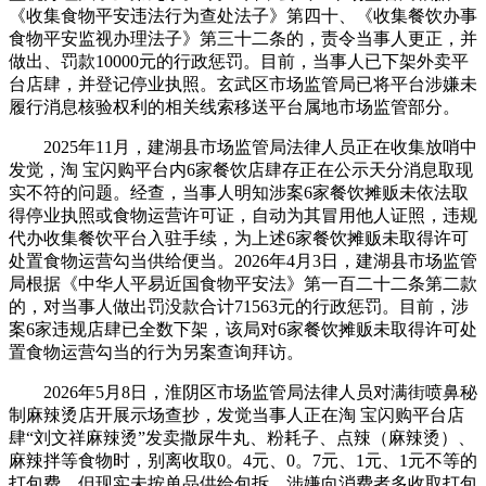
《收集食物平安违法行为查处法子》第四十、《收集餐饮办事
食物平安监视办理法子》第三十二条的，责令当事人更正，并
做出、罚款10000元的行政惩罚。目前，当事人已下架外卖平
台店肆，并登记停业执照。玄武区市场监管局已将平台涉嫌未
履行消息核验权利的相关线索移送平台属地市场监管部分。
2025年11月，建湖县市场监管局法律人员正在收集放哨中
发觉，淘 宝闪购平台内6家餐饮店肆存正在公示天分消息取现
实不符的问题。经查，当事人明知涉案6家餐饮摊贩未依法取
得停业执照或食物运营许可证，自动为其冒用他人证照，违规
代办收集餐饮平台入驻手续，为上述6家餐饮摊贩未取得许可
处置食物运营勾当供给便当。2026年4月3日，建湖县市场监管
局根据《中华人平易近国食物平安法》第一百二十二条第二款
的，对当事人做出罚没款合计71563元的行政惩罚。目前，涉
案6家违规店肆已全数下架，该局对6家餐饮摊贩未取得许可处
置食物运营勾当的行为另案查询拜访。
2026年5月8日，淮阴区市场监管局法律人员对满街喷鼻秘
制麻辣烫店开展示场查抄，发觉当事人正在淘 宝闪购平台店
肆“刘文祥麻辣烫”发卖撒尿牛丸、粉耗子、点辣（麻辣烫）、
麻辣拌等食物时，别离收取0。4元、0。7元、1元、1元不等的
打包费，但现实未按单品供给包拆，涉嫌向消费者多收取打包