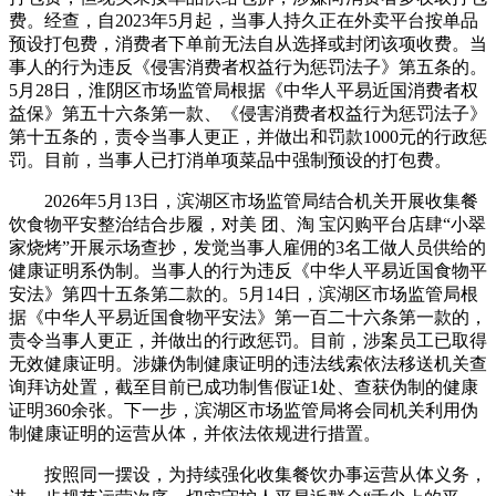
费。经查，自2023年5月起，当事人持久正在外卖平台按单品
预设打包费，消费者下单前无法自从选择或封闭该项收费。当
事人的行为违反《侵害消费者权益行为惩罚法子》第五条的。
5月28日，淮阴区市场监管局根据《中华人平易近国消费者权
益保》第五十六条第一款、《侵害消费者权益行为惩罚法子》
第十五条的，责令当事人更正，并做出和罚款1000元的行政惩
罚。目前，当事人已打消单项菜品中强制预设的打包费。
2026年5月13日，滨湖区市场监管局结合机关开展收集餐
饮食物平安整治结合步履，对美 团、淘 宝闪购平台店肆“小翠
家烧烤”开展示场查抄，发觉当事人雇佣的3名工做人员供给的
健康证明系伪制。当事人的行为违反《中华人平易近国食物平
安法》第四十五条第二款的。5月14日，滨湖区市场监管局根
据《中华人平易近国食物平安法》第一百二十六条第一款的，
责令当事人更正，并做出的行政惩罚。目前，涉案员工已取得
无效健康证明。涉嫌伪制健康证明的违法线索依法移送机关查
询拜访处置，截至目前已成功制售假证1处、查获伪制的健康
证明360余张。下一步，滨湖区市场监管局将会同机关利用伪
制健康证明的运营从体，并依法依规进行措置。
按照同一摆设，为持续强化收集餐饮办事运营从体义务，