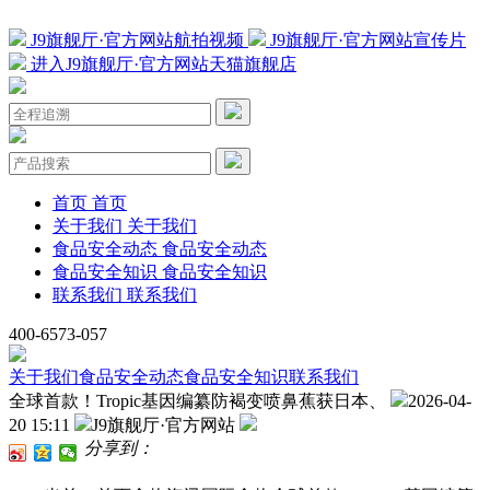
J9旗舰厅·官方网站航拍视频
J9旗舰厅·官方网站宣传片
进入J9旗舰厅·官方网站天猫旗舰店
首页
首页
关于我们
关于我们
食品安全动态
食品安全动态
食品安全知识
食品安全知识
联系我们
联系我们
400-6573-057
关于我们
食品安全动态
食品安全知识
联系我们
全球首款！Tropic基因编纂防褐变喷鼻蕉获日本、
2026-04-
20 15:11
J9旗舰厅·官方网站
分享到：