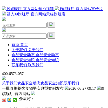
J9旗舰厅·官方网站航拍视频
J9旗舰厅·官方网站宣传片
进入J9旗舰厅·官方网站天猫旗舰店
首页
首页
关于我们
关于我们
食品安全动态
食品安全动态
食品安全知识
食品安全知识
联系我们
联系我们
400-6573-057
关于我们
食品安全动态
食品安全知识
联系我们
一批收集餐饮食物平安典型案例发布
2026-06-27 09:17
J9
旗舰厅·官方网站
分享到：