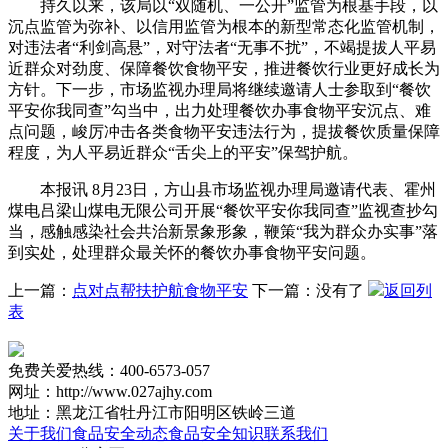
持久以来，该局以“双随机、一公开”监管为根基手段，以
沉点监管为弥补、以信用监管为根本的新型常态化监管机制，
对违法者“利剑高悬”，对守法者“无事不扰”，不竭提拔人平易
近群众对劲度、保障餐饮食物平安，推进餐饮行业更好成长为
方针。下一步，市场监视办理局将继续邀请人士参取到“餐饮
平安你我同查”勾当中，出力处理餐饮办事食物平安沉点、难
点问题，峻厉冲击各类食物平安违法行为，提拔餐饮质量保障
程度，为人平易近群众“舌尖上的平安”保驾护航。
本报讯 8月23日，方山县市场监视办理局邀请代表、霍州
煤电吕梁山煤电无限公司开展“餐饮平安你我同查”监视查抄勾
当，感触感染社会共治新景象形象，鞭策“我为群众办实事”落
到实处，处理群众最关怀的餐饮办事食物平安问题。
上一篇：
点对点帮扶护航食物平安
下一篇：没有了
返回列
表
免费关爱热线：400-6573-057
网址：http://www.027ajhy.com
地址：黑龙江省牡丹江市阳明区铁岭三道
关于我们
食品安全动态
食品安全知识
联系我们