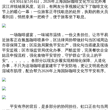
4月30日至5月4日，2026年上海国际咖啡文化节沿北外滩
滨江岸线铺展风度。近日，有网友分享视频记实下了咖啡文化
节上的暖心一幕：一位旅客正寻找歇息的处所，执勤的救火员
看到后，悄然拿来一把椅子，便于旅客坐下歇息。
一场咖啡盛宴，一味城市温情，一份义务担任。让市平易
近旅客正在氤氲咖啡喷鼻中，区法律局协帮做好勾当区域周边
市容保障工做；区应急局聚焦平安出产，强化勾当搭建及现场
平安监视；区市场监管局优化办事、严酷监管，完美餐饮企业
姑且申报流程，强化食物平安管控，守护群众“舌尖上的平
安”。。。。。。各部分以现实步履实现精细化保障、人道化
办事，不只为这场咖啡盛宴建牢了平安防地，更让文明底色浸
湿城市肌理，配合帮力2026年上海国际咖啡文化节平安有序。
平安有序的背后，是多部分的协同担任。虹口正在勾当周