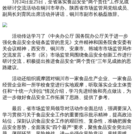
3月24日至25日，全省落实食品安全“两个责任”工作见成
效研讨交流活动在铜川市举办。陕西省市场监管局党组成员、
副局长刘育民出席活动并讲话，铜川市副市长杨磊致辞。
活动传达学习了《中央办公厅 国务院办公厅关于进一步
强化食品安全全链条监管的意见》文件精神和国务院食安委有
关会议精神，西安市、铜川市、安康市、韩城市市场监管局作
交流发言，各市（区）市场监管局围绕食品安全创新工作进行
研讨交流，积极提出推进食品安全“两个责任”三年见成效的思
路建议。
活动还组织观摩团对铜川市一家食品生产企业、一家食品
经营企业和一所学校食堂进行实地观摩，听取落实企业主体责
任和“十统一六到位”情况介绍，学习先进经验和亮点做法，为
进一步做好食品安全工作拓展了思路、提供了参考。
最后，省市场监管局领导对活动作全面总结，强调要深入
学习贯彻习关于食品安全工作的重要指示批示精神，提高政治
站位，深刻认识食品安全工作的艰巨性、复杂性，准确把握食
品安全形势，全面落实“四个最严”要求，聚焦食品安全突出问
题、薄弱环节、风险挑战，进一步强化风险意识、底线思维，