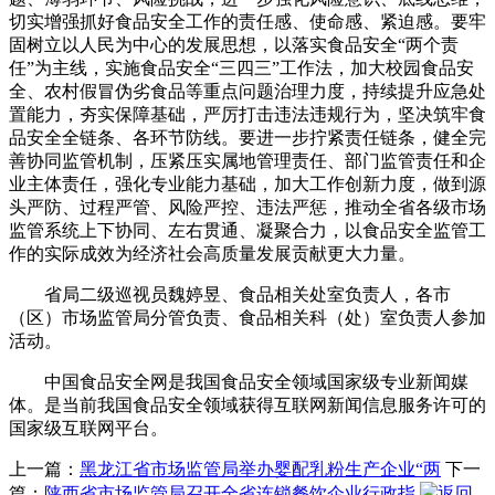
切实增强抓好食品安全工作的责任感、使命感、紧迫感。要牢
固树立以人民为中心的发展思想，以落实食品安全“两个责
任”为主线，实施食品安全“三四三”工作法，加大校园食品安
全、农村假冒伪劣食品等重点问题治理力度，持续提升应急处
置能力，夯实保障基础，严厉打击违法违规行为，坚决筑牢食
品安全全链条、各环节防线。要进一步拧紧责任链条，健全完
善协同监管机制，压紧压实属地管理责任、部门监管责任和企
业主体责任，强化专业能力基础，加大工作创新力度，做到源
头严防、过程严管、风险严控、违法严惩，推动全省各级市场
监管系统上下协同、左右贯通、凝聚合力，以食品安全监管工
作的实际成效为经济社会高质量发展贡献更大力量。
省局二级巡视员魏婷昱、食品相关处室负责人，各市
（区）市场监管局分管负责、食品相关科（处）室负责人参加
活动。
中国食品安全网是我国食品安全领域国家级专业新闻媒
体。是当前我国食品安全领域获得互联网新闻信息服务许可的
国家级互联网平台。
上一篇：
黑龙江省市场监管局举办婴配乳粉生产企业“两
下一
篇：
陕西省市场监管局召开全省连锁餐饮企业行政指
返回